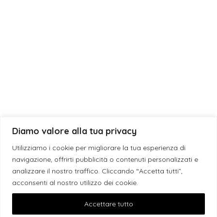
Laurea
Matrimonio
News
Diamo valore alla tua privacy
© 2019 - 2026 ESE CANDLES S.N.C. DI GIUSEPPE DEBORA & SANSO’
Utilizziamo i cookie per migliorare la tua esperienza di
GIACINTA | P.I. IT05198040759 - L'eleganza è un'attitudine -
navigazione, offrirti pubblicità o contenuti personalizzati e
Assistenza WordPress
analizzare il nostro traffico. Cliccando “Accetta tutti”,
acconsenti al nostro utilizzo dei cookie.
Facebook
Instagram
Pinterest
Accettare tutto
PRIVACY POLICY