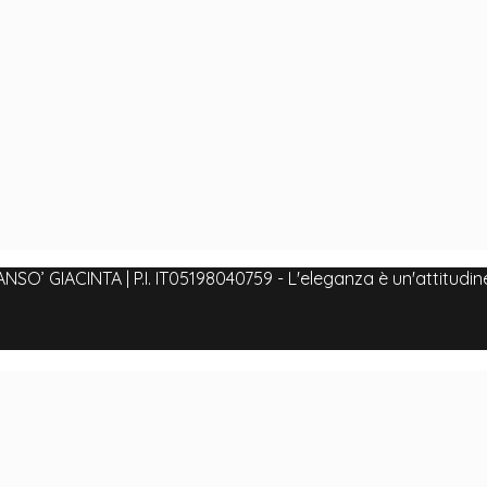
O’ GIACINTA | P.I. IT05198040759 - L'eleganza è un'attitudin