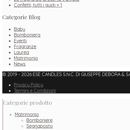
Confetti, tutti i gusti + 1
Categorie Blog
Baby
Bomboniera
Eventi
Fragranze
Laurea
Matrimonio
News
© 2019 - 2026 ESE CANDLES S.N.C. DI GIUSEPPE DEBORA & SANS
Facebook
Instagram
Pinterest
Privacy Policy
Termini e Condizioni
Categorie prodotto
Matrimonio
Bomboniere
Segnaposto