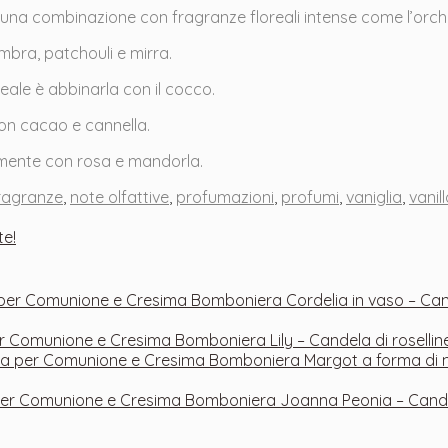
ere una combinazione con fragranze floreali intense come l’orch
mbra, patchouli e mirra.
deale è abbinarla con il cocco.
con cacao e cannella.
amente con rosa e mandorla.
ragranze
,
note olfattive
,
profumazioni
,
profumi
,
vaniglia
,
vanil
te!
Bomboniera Cordelia in vaso – C
Bomboniera Lily – Candela di roselli
Bomboniera Margot a forma di 
Bomboniera Joanna Peonia – Cand