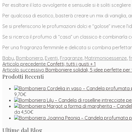
Per esaltare il lato avvolgente e sensuale si è soliti scegli
Per qualcosa di esotico, basterà creare un mix di vaniglia, a
Se si preferiscono le profumazioni dolci e “golose” invece l’i
Se si ricerca il profumo di “casa” un classico è combinarla 
Per una fragranza femminile e delicata si combina perfett
Baby
,
Bomboniera
,
Eventi
,
Fragranze
,
Matrimonio
essenze
,
f
Navigazione
Articolo
Articolo precedente
Confetti, tutti i gusti + 1
Articolo
precedente:
Articolo successivo
Bomboniere solidali, 5 idee perfette per 
articoli
successivo:
Prodotti Recenti
9,70
€
da
4,50
€
Ultime dal Blog