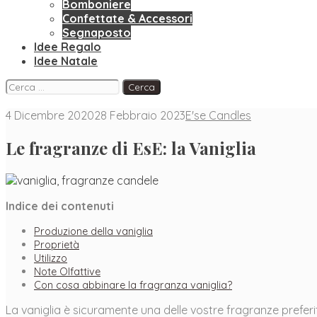
Bomboniere
Confettate & Accessori
Segnaposto
Idee Regalo
Idee Natale
Facebook
Instagram
Pinterest
Ricerca
per:
4 Dicembre 2020
28 Febbraio 2023
E'se Candles
Le fragranze di EsE: la Vaniglia
Indice dei contenuti
Produzione della vaniglia
Proprietà
Utilizzo
Note Olfattive
Con cosa abbinare la fragranza vaniglia?
La vaniglia è sicuramente una delle vostre fragranze preferi