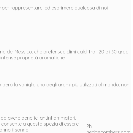
ce per rappresentarci ed esprimere qualcosa di noi.
 del Messico, che preferisce climi caldi tra i 20 e i 30 gradi.
e intense proprietà aromatiche.
 però la vaniglia uno degli aromi più utilizzati al mondo, non
e ad avere benefici antinfiammatori.
ò consente a questa spezia di essere
Ph.
ranno il sonno!
hedgecombers.com