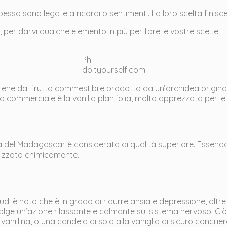
pesso sono legate a ricordi o sentimenti. La loro scelta finis
per darvi qualche elemento in più per fare le vostre scelte.
Ph.
doityourself.com
iene dal frutto commestibile prodotto da un’orchidea originaria
lo commerciale è la vanilla planifolia, molto apprezzata per l
uella del Madagascar è considerata di qualità superiore. Essendo
ealizzato chimicamente.
udi è noto che è in grado di ridurre ansia e depressione, oltr
olge un’azione rilassante e calmante sul sistema nervoso. Ci
vanillina, o una candela di soia alla vaniglia di sicuro concilie