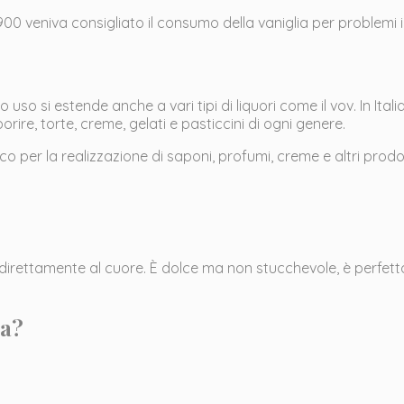
900 veniva consigliato il consumo della vaniglia per problemi
uo uso si estende anche a vari tipi di liquori come il vov. In It
rire, torte, creme, gelati e pasticcini di ogni genere.
o per la realizzazione di saponi, profumi, creme e altri prodo
direttamente al cuore. È dolce ma non stucchevole, è perfett
ia?