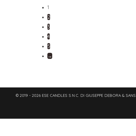
1
2
3
4
5
→
© 2019 - 2026 ESE CANDLES S.N.C. DI GIUSEPPE DEBORA & SANSO’ 