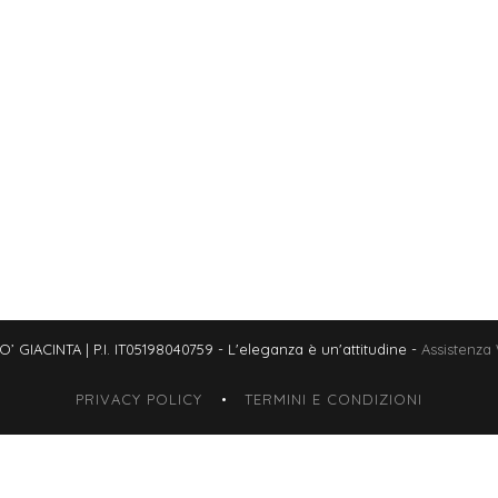
GIACINTA | P.I. IT05198040759 - L'eleganza è un'attitudine -
Assistenza
PRIVACY POLICY
TERMINI E CONDIZIONI