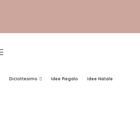
Faq
Noi
Avvertenze & Istruzioni
Foto
Blog
Contatti
Account
Diciottesimo
Idee Regalo
Idee Natale