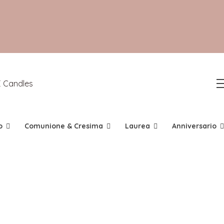
ESE Candles
Bottega Artigianale di Candele
o
Comunione & Cresima
Laurea
Anniversario