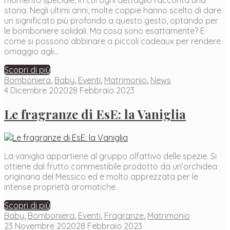
momento speciale, in cui ogni dettaglio racconta una
storia. Negli ultimi anni, molte coppie hanno scelto di dare
un significato più profondo a questo gesto, optando per
le bomboniere solidali. Ma cosa sono esattamente? E
come si possono abbinare a piccoli cadeaux per rendere
omaggio agli…
Scopri di più
Bomboniera
,
Baby
,
Eventi
,
Matrimonio
,
News
4 Dicembre 2020
28 Febbraio 2023
Le fragranze di EsE: la Vaniglia
La vaniglia appartiene al gruppo olfattivo delle spezie. Si
ottiene dal frutto commestibile prodotto da un’orchidea
originaria del Messico ed è molto apprezzata per le
intense proprietà aromatiche.
Scopri di più
Baby
,
Bomboniera
,
Eventi
,
Fragranze
,
Matrimonio
23 Novembre 2020
28 Febbraio 2023