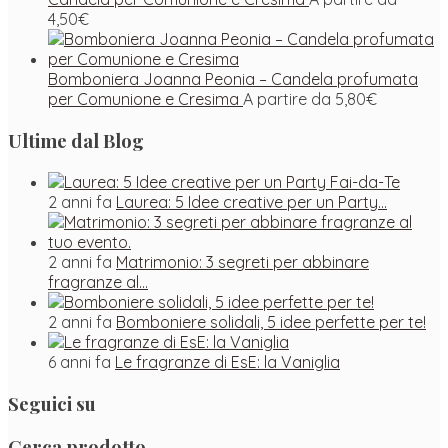
4,50
€
Bomboniera Joanna Peonia – Candela profumata
per Comunione e Cresima
A partire da
5,80
€
Ultime dal Blog
2 anni fa
Laurea: 5 Idee creative per un Party…
2 anni fa
Matrimonio: 3 segreti per abbinare
fragranze al…
2 anni fa
Bomboniere solidali, 5 idee perfette per te!
6 anni fa
Le fragranze di EsE: la Vaniglia
Seguici su
Facebook
Instagram
Pinterest
Cerca prodotto