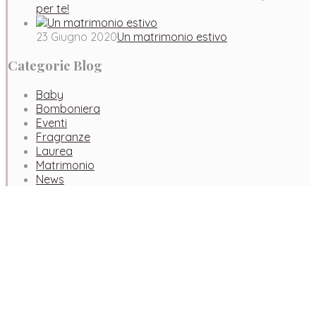
per te!
23 Giugno 2020
Un matrimonio estivo
Categorie Blog
Baby
Bomboniera
Eventi
Fragranze
Laurea
Matrimonio
News
Facebook
Instagram
Pinterest