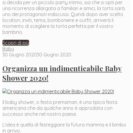
si decida per un piccolo party intimo, sia che si opti per
una ricorrenza allargata a familiari e amici, la torta sarà
uno dei protagonisti indiscussi. Quindi dopo aver scelto
location, inviti, tema, bomboniere e outfit, arriverà il
momento di scegliere la torta perfetta per il vostro
bambino.
Scopri di più
Baby
30 Giugno 2020
30 Giugno 2020
Organizza un indimenticabile Baby
Shower 2020!
Il baby shower, o festa premaman, è una tipica festa
americana che da qualche anno è approdata con
successo anche nel nostro paese.
L’idea è quella di festeggiare la futura mamma e il bimbo
in arrivo.