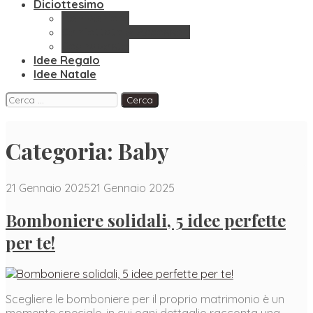
Diciottesimo
Bomboniere
Confettate & Accessori
Segnaposto
Idee Regalo
Idee Natale
Facebook
Instagram
Pinterest
Ricerca
per:
Categoria:
Baby
21 Gennaio 2025
21 Gennaio 2025
Bomboniere solidali, 5 idee perfette
per te!
Scegliere le bomboniere per il proprio matrimonio è un