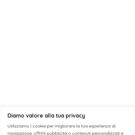
Bomboniera
Eventi
Fragranze
Laurea
Matrimonio
News
Diamo valore alla tua privacy
© 2019 - 2026 ESE CANDLES S.N.C. DI GIUSEPPE DEBORA & SANSO’
Utilizziamo i cookie per migliorare la tua esperienza di
GIACINTA | P.I. IT05198040759 - L'eleganza è un'attitudine -
navigazione, offrirti pubblicità o contenuti personalizzati e