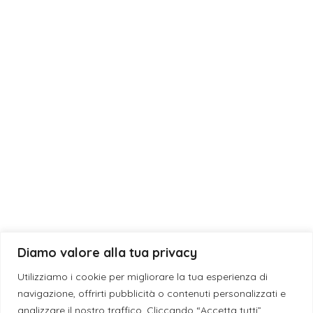
Bomboniera
Eventi
Fragranze
Laurea
Matrimonio
News
Diamo valore alla tua privacy
© 2019 - 2026 ESE CANDLES S.N.C. DI GIUSEPPE DEBORA & SANSO’
Utilizziamo i cookie per migliorare la tua esperienza di
GIACINTA | P.I. IT05198040759 - L'eleganza è un'attitudine -
navigazione, offrirti pubblicità o contenuti personalizzati e
Assistenza WordPress
analizzare il nostro traffico. Cliccando “Accetta tutti”,