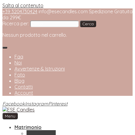
Salta al contenuto
+39 3204730424
info@esecandles.com
Spedizione Gratuita
da 299€
Ricerca per:
Nessun prodotto nel carrello.
Faq
Noi
Avvertenze & Istruzioni
Foto
Blog
Contatti
Account
Facebook
Instagram
Pinterest
Menu
ESE Candles
Bottega Artigianale di Candele
Matrimonio
Bomboniere