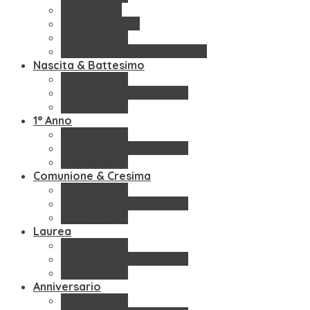
Confettate
Partecipazioni
Segnaposto
Wedding Bags & Accessori
Nascita & Battesimo
Bomboniere
Confettate & Accessori
Segnaposto
1° Anno
Bomboniere
Confettate & Accessori
Segnaposto
Comunione & Cresima
Bomboniere
Confettate & Accessori
Segnaposto
Laurea
Bomboniere
Confettate & Accessori
Segnaposto
Anniversario
Bomboniere