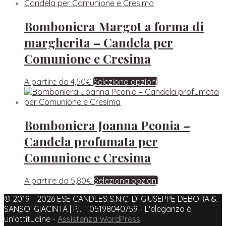
Bomboniera Margot a forma di
margherita – Candela per
Comunione e Cresima
A partire da
4,50
€
Seleziona opzioni
Bomboniera Joanna Peonia –
Candela profumata per
Comunione e Cresima
A partire da
5,80
€
Seleziona opzioni
© 2019 - 2026 ESE CANDLES S.N.C. DI GIUSEPPE DEBORA &
SANSO’ GIACINTA | P.I. IT05198040759 - L'eleganza è
un'attitudine -
Assistenza WordPress