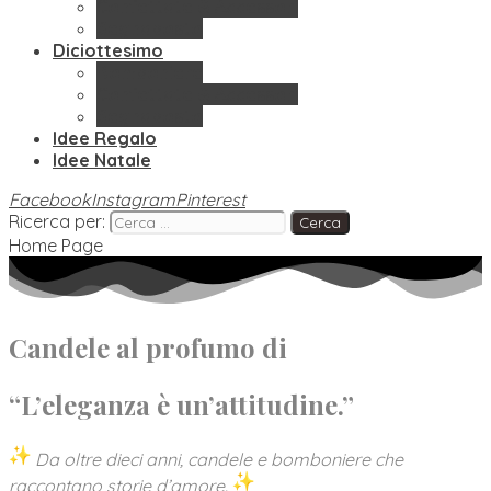
Confettate & Accessori
Segnaposto
Diciottesimo
Bomboniere
Confettate & Accessori
Segnaposto
Idee Regalo
Idee Natale
Facebook
Instagram
Pinterest
Ricerca per:
Home Page
Candele
al profumo di
“L’eleganza è un’attitudine.”
Da oltre dieci anni, candele e bomboniere che
raccontano storie d’amore.