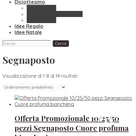
Diciottesimo
Bomboniere
Confettate & Accessori
Segnaposto
Idee Regalo
Idee Natale
Facebook
Instagram
Pinterest
Ricerca
per:
Segnaposto
Visualizzazione di 1-8 di 14 risultati
Offerta Promozionale 10/25/50
pezzi Segnaposto Cuore profuma