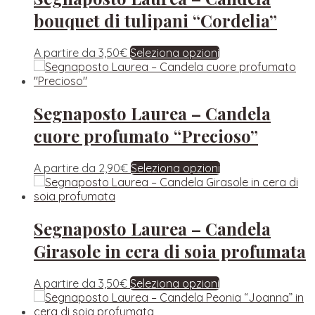
bouquet di tulipani “Cordelia”
A partire da
3,50
€
Seleziona opzioni
Segnaposto Laurea – Candela
cuore profumato “Precioso”
A partire da
2,90
€
Seleziona opzioni
Segnaposto Laurea – Candela
Girasole in cera di soia profumata
A partire da
3,50
€
Seleziona opzioni