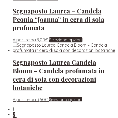
Segnaposto Laurea – Candela
Peonia “Joanna” in cera di soia
profumata
A partire da
3,00
€
Seleziona opzioni
Segnaposto Laurea Candela
Bloom – Candela profumata in
cera di soia con decorazioni
botaniche
A partire da
3,50
€
Seleziona opzioni
1
2