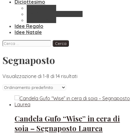
Diciottesimo
Bomboniere
Confettate & Accessori
Segnaposto
Idee Regalo
Idee Natale
Facebook
Instagram
Pinterest
Ricerca
per:
Segnaposto
Visualizzazione di 1-8 di 14 risultati
Candela Gufo “Wise” in cera di
soia – Segnaposto Laurea