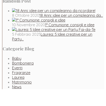
Random Post
8 Ottobre 2020
18 Anni: idee per un compleanno da…
10 Novembre 2020
1° Comunione: consigli e idee
5 Febbraio 2025
Laurea: 5 Idee creative per un
Party…
Categorie Blog
Baby
Bomboniera
Eventi
Fragranze
Laurea
Matrimonio
News
Facebook
Instagram
Pinterest