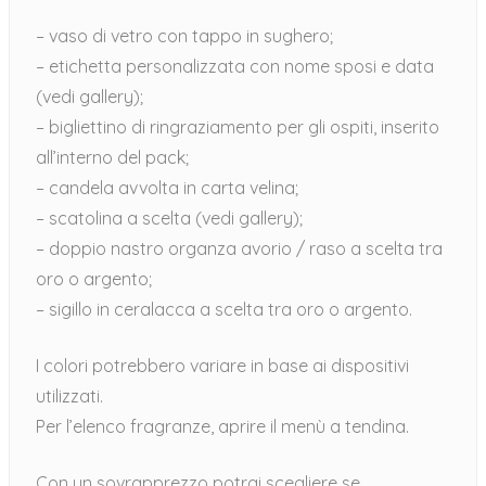
– vaso di vetro con tappo in sughero;
– etichetta personalizzata con nome sposi e data
(vedi gallery);
– bigliettino di ringraziamento per gli ospiti, inserito
all’interno del pack;
– candela avvolta in carta velina;
– scatolina a scelta (vedi gallery);
– doppio nastro organza avorio / raso a scelta tra
oro o argento;
– sigillo in ceralacca a scelta tra oro o argento.
I colori potrebbero variare in base ai dispositivi
utilizzati.
Per l’elenco fragranze, aprire il menù a tendina.
Con un sovrapprezzo potrai scegliere se