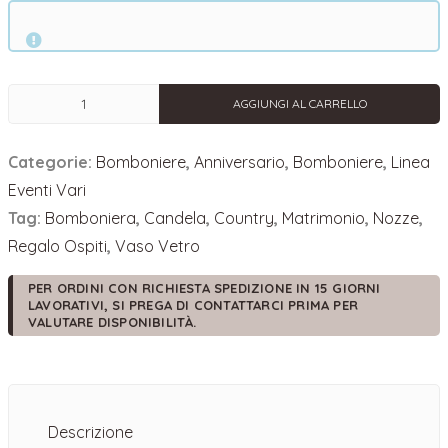
Candela
AGGIUNGI AL CARRELLO
Bomboniera
Country
Categorie:
Bomboniere
,
Anniversario
,
Bomboniere
,
Linea
Anniversario
quantità
Eventi Vari
Tag:
Bomboniera
,
Candela
,
Country
,
Matrimonio
,
Nozze
,
Regalo Ospiti
,
Vaso Vetro
PER ORDINI CON RICHIESTA SPEDIZIONE IN 15 GIORNI
LAVORATIVI, SI PREGA DI CONTATTARCI PRIMA PER
VALUTARE DISPONIBILITÀ.
Descrizione