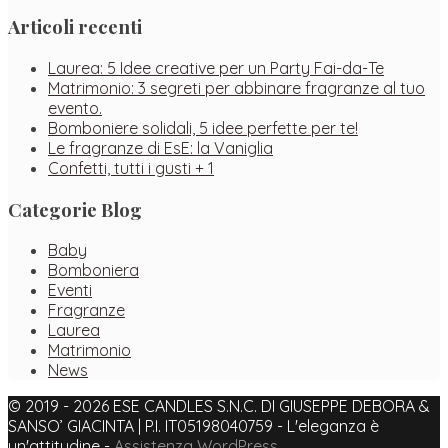
Articoli recenti
Laurea: 5 Idee creative per un Party Fai-da-Te
Matrimonio: 3 segreti per abbinare fragranze al tuo
evento.
Bomboniere solidali, 5 idee perfette per te!
Le fragranze di EsE: la Vaniglia
Confetti, tutti i gusti + 1
Categorie Blog
Baby
Bomboniera
Eventi
Fragranze
Laurea
Matrimonio
News
© 2019 - 2026 ESE CANDLES S.N.C. DI GIUSEPPE DEBORA &
SANSO’ GIACINTA | P.I. IT05198040759 - L'eleganza è
un'attitudine -
Assistenza WordPress