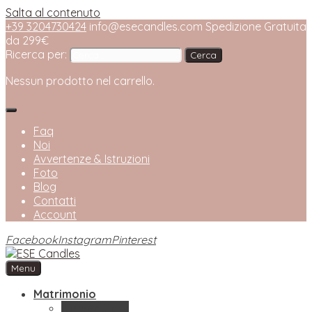
Salta al contenuto
+39 3204730424
info@esecandles.com
Spedizione Gratuita
da 299€
Ricerca per:
Nessun prodotto nel carrello.
Faq
Noi
Avvertenze & Istruzioni
Foto
Blog
Contatti
Account
Facebook
Instagram
Pinterest
Menu
ESE Candles
Bottega Artigianale di Candele
Matrimonio
Bomboniere