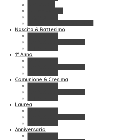
Confettate
Partecipazioni
Segnaposto
Wedding Bags & Accessori
Nascita & Battesimo
Bomboniere
Confettate & Accessori
Segnaposto
1° Anno
Bomboniere
Confettate & Accessori
Segnaposto
Comunione & Cresima
Bomboniere
Confettate & Accessori
Segnaposto
Laurea
Bomboniere
Confettate & Accessori
Segnaposto
Anniversario
Bomboniere