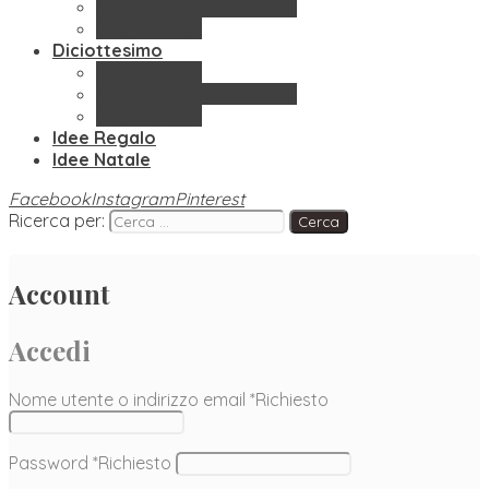
Confettate & Accessori
Segnaposto
Diciottesimo
Bomboniere
Confettate & Accessori
Segnaposto
Idee Regalo
Idee Natale
Facebook
Instagram
Pinterest
Ricerca per:
Account
Accedi
Nome utente o indirizzo email
*
Richiesto
Password
*
Richiesto