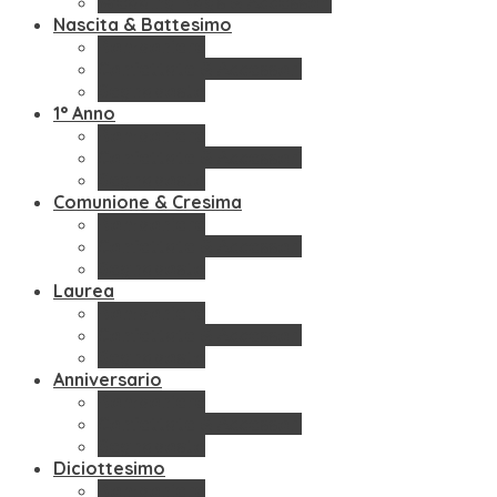
Wedding Bags & Accessori
Nascita & Battesimo
Bomboniere
Confettate & Accessori
Segnaposto
1° Anno
Bomboniere
Confettate & Accessori
Segnaposto
Comunione & Cresima
Bomboniere
Confettate & Accessori
Segnaposto
Laurea
Bomboniere
Confettate & Accessori
Segnaposto
Anniversario
Bomboniere
Confettate & Accessori
Segnaposto
Diciottesimo
Bomboniere