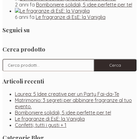
2 anni fa
Bomboniere solidali, 5 idee perfette per te!
6 anni fa
Le fragranze di EsE: la Vaniglia
Seguici su
Facebook
Instagram
Pinterest
Cerca prodotto
Cerca:
Cerca
Articoli recenti
Laurea: 5 Idee creative per un Party Fai-da-Te
Matrimonio: 3 segreti per abbinare fragranze al tuo
evento.
Bomboniere solidali, 5 idee perfette per te!
Le fragranze di EsE: la Vaniglia
Confetti, tutti i gusti + 1
Categorie Blog