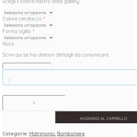
Scegli il colore nastro dalla gallery
Colore ceralacca
*
Forma sigillo
*
Nota
Scrivi qui se hai ulteriori dettagli da comunicare.
Candela
botanica
Grace
in
cera
AGGIUNGI AL CARRELLO
di
soia
–
Categorie:
Matrimonio
,
Bomboniere
bomboniera