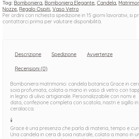
Tag:
Bomboniera
,
Bomboniera Elegante
,
Candela
,
Matrimo
profumata
Nozze
,
Regalo Ospiti
,
Vaso Vetro
matrimonio
quantità
Per ordini con richiesta spedizione in 15 giorni lavorativi, si p
contattarci prima per valutare disponibilità.
Descrizione
Spedizione
Avvertenze
Recensioni (0)
Bomboniera matrimonio: candela botanica Grace in cera
soia profumata, colata a mano in vaso di vetro con tap
in legno di ulivo artigianale. Personalizzabile con nomi e
data, confezione completa con scatola, nastri e sigillo in
ceralacca.
🕯️
Grace è una presenza che parla di materia, tempo e cur
Una candela in cera di soia naturale, colata a mano in u