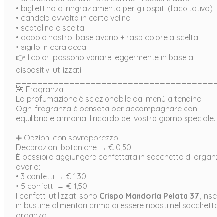
• bigliettino di ringraziamento per gli ospiti (facoltativo)
• candela avvolta in carta velina
• scatolina a scelta
• doppio nastro: base avorio + raso colore a scelta
• sigillo in ceralacca
👉 I colori possono variare leggermente in base ai
dispositivi utilizzati.
_____________________________________
🌺 Fragranza
La profumazione è selezionabile dal menù a tendina.
Ogni fragranza è pensata per accompagnare con
equilibrio e armonia il ricordo del vostro giorno speciale.
_____________________________________
➕ Opzioni con sovrapprezzo
Decorazioni botaniche → € 0,50
È possibile aggiungere confettata in sacchetto di organ
avorio:
• 3 confetti → € 1,30
• 5 confetti → € 1,50
I confetti utilizzati sono
Crispo Mandorla Pelata 37
, inse
in bustine alimentari prima di essere riposti nel sacchetto
organza.