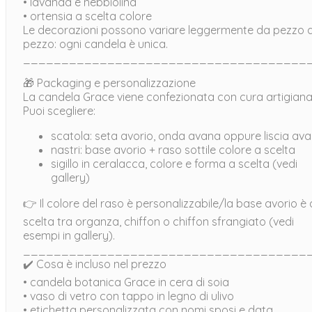
• lavanda e nebbiolina
• ortensia a scelta colore
Le decorazioni possono variare leggermente da pezzo 
pezzo: ogni candela è unica.
_____________________________________
🎁 Packaging e personalizzazione
La candela Grace viene confezionata con cura artigiana
Puoi scegliere:
scatola: seta avorio, onda avana oppure liscia av
nastri: base avorio + raso sottile colore a scelta
sigillo in ceralacca, colore e forma a scelta (vedi
gallery)
👉 Il colore del raso è personalizzabile/la base avorio è 
scelta tra organza, chiffon o chiffon sfrangiato (vedi
esempi in gallery).
_____________________________________
✔️ Cosa è incluso nel prezzo
• candela botanica Grace in cera di soia
• vaso di vetro con tappo in legno di ulivo
• etichetta personalizzata con nomi sposi e data