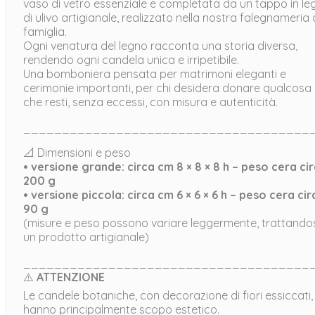
vaso di vetro essenziale e completata da un tappo in le
di ulivo artigianale, realizzato nella nostra falegnameria 
famiglia.
Ogni venatura del legno racconta una storia diversa,
rendendo ogni candela unica e irripetibile.
Una bomboniera pensata per matrimoni eleganti e
cerimonie importanti, per chi desidera donare qualcosa
che resti, senza eccessi, con misura e autenticità.
_____________________________________
📐 Dimensioni e peso
• versione grande: circa cm 8 × 8 × 8 h – peso cera ci
200 g
• versione piccola: circa cm 6 × 6 × 6 h – peso cera cir
90 g
(misure e peso possono variare leggermente, trattandos
un prodotto artigianale)
_____________________________________
⚠️
ATTENZIONE
Le candele botaniche, con decorazione di fiori essiccati,
hanno principalmente scopo estetico.