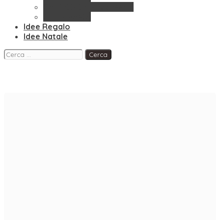
Confettate & Accessori
Segnaposto
Idee Regalo
Idee Natale
Facebook
Instagram
Pinterest
Ricerca
per: