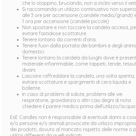
che lo stoppino, bruciando, non si inclini verso il vet
Si raccomanda un utilizzo continuativo non superi
alle 3 ore per accensione (candele medio/grandi) 
1 ora per accensione (candele piccole)
Non spostare e non toccare la candela accesa, pe
evitare fastidiose scottature.
Tenere lontano da correnti d’aria.
Tenere fuori dalla portata dei bambini e degli anima
domestici.
Tenere lontano la candela da luoghi dove è presen
materiale infiammabile, come tappeti, tende, tessut
divani.
Lasciare raffreddare la candela, una volta spenta,
evitare scottature e spargimenti di cera liquida e
bollente.
In caso di problemi di salute, problemi alle vie
respiratorie, gravidanza o altri casi degni di nota
chiedere il parere medico prima dell’utilizzo/acquis
EsE Candles non è responsabile di eventuali danni a cos
e/o persone e/o animali provocate da utilizzo improprio
dei prodotti, dovuto al mancato rispetto delle norme o 
utilizzi differenti da quelli indicati.