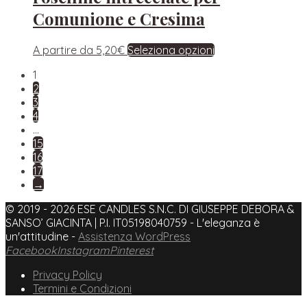
Comunione e Cresima
A partire da
5,20
€
Seleziona opzioni
1
2
3
4
…
15
16
17
→
© 2019 - 2026 ESE CANDLES S.N.C. DI GIUSEPPE DEBORA &
SANSO’ GIACINTA | P.I. IT05198040759 - L'eleganza è
un'attitudine -
Assistenza WordPress
Facebook
Instagram
Pinterest
Privacy Policy
Termini e Condizioni