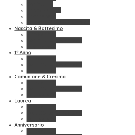
Confettate
Partecipazioni
Segnaposto
Wedding Bags & Accessori
Nascita & Battesimo
Bomboniere
Confettate & Accessori
Segnaposto
1° Anno
Bomboniere
Confettate & Accessori
Segnaposto
Comunione & Cresima
Bomboniere
Confettate & Accessori
Segnaposto
Laurea
Bomboniere
Confettate & Accessori
Segnaposto
Anniversario
Bomboniere