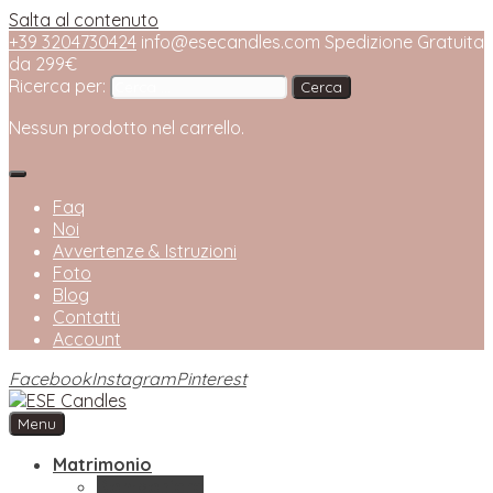
Salta al contenuto
+39 3204730424
info@esecandles.com
Spedizione Gratuita
da 299€
Ricerca per:
Nessun prodotto nel carrello.
Faq
Noi
Avvertenze & Istruzioni
Foto
Blog
Contatti
Account
Facebook
Instagram
Pinterest
Menu
ESE Candles
Bottega Artigianale di Candele
Matrimonio
Bomboniere