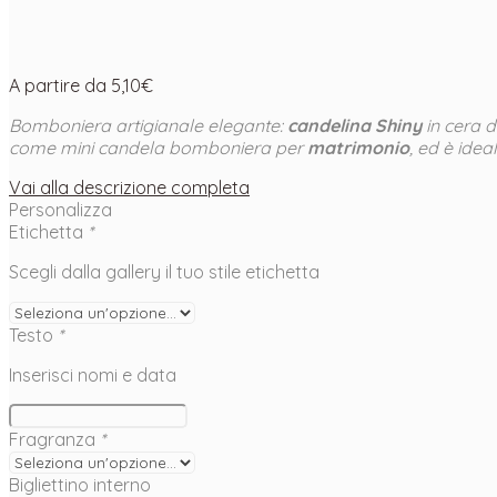
A partire da
5,10
€
Bomboniera artigianale elegante:
candelina Shiny
in cera 
come mini candela bomboniera per
matrimonio
, ed è ide
Vai alla descrizione completa
Personalizza
Etichetta
*
Scegli dalla gallery il tuo stile etichetta
Testo
*
Inserisci nomi e data
Fragranza
*
Bigliettino interno