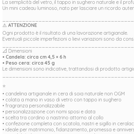
La semplicità del vetro, il tappo in sughero naturale e il 
Un mini cadeau luminoso, nato per lasciare un ricordo autent
________________________________________
⚠️
ATTENZIONE
Ogni prodotto è il risultato di una lavorazione artigianale.
Eventuali piccole imperfezioni o lievi variazioni sono da c
________________________________________
📐 Dimensioni
• Candela: circa cm 4,5 × 6 h
• Peso cera: circa 45 g
Le dimensioni sono indicative, trattandosi di prodotto artigi
________________________________________
⭐
• candelina artigianale in cera di soia naturale non OGM
• colata a mano in vaso di vetro con tappo in sughero
• fragranza personalizzabile
• personalizzazione con nomi sposi e data
• scelta tra cordino o nastrino attorno al collo
• confezione completa con scatola, nastri e sigillo in cerala
• ideale per matrimonio, fidanzamento, promessa e anniver