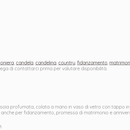
oniera
,
candela
,
candelina
,
country
,
fidanzamento
,
matrimon
prega di contattarci prima per valutare disponibilità.
i soia profumata, colata a mano in vaso di vetro con tappo in
 anche per fidanzamento, promessa di matrimonio e annivers
e.