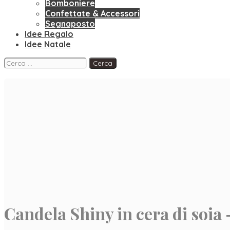
Bomboniere
Confettate & Accessori
Segnaposto
Idee Regalo
Idee Natale
Facebook
Instagram
Pinterest
Ricerca
per:
Candela Shiny in cera di soi