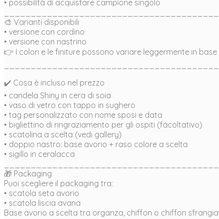
• possibilità di acquistare campione singolo
________________________________________
🎨 Varianti disponibili
• versione con cordino
• versione con nastrino
👉 I colori e le finiture possono variare leggermente in base ai
________________________________________
✔️ Cosa è incluso nel prezzo
• candela Shiny in cera di soia
• vaso di vetro con tappo in sughero
• tag personalizzato con nome sposi e data
• bigliettino di ringraziamento per gli ospiti (facoltativo)
• scatolina a scelta (vedi gallery)
• doppio nastro: base avorio + raso colore a scelta
• sigillo in ceralacca
________________________________________
🎁 Packaging
Puoi scegliere il packaging tra:
• scatola seta avorio
• scatola liscia avana
Base avorio a scelta tra organza, chiffon o chiffon sfrangiato