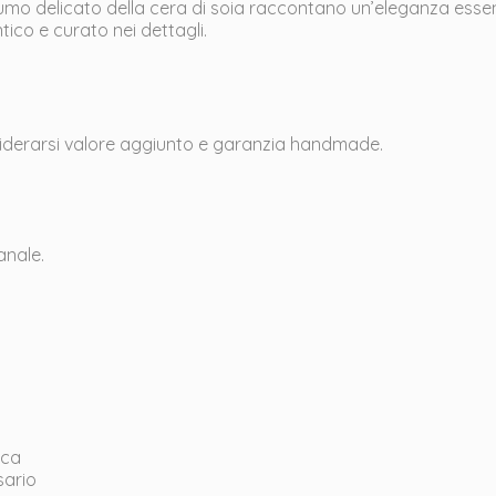
profumo delicato della cera di soia raccontano un’eleganza es
ico e curato nei dettagli.
onsiderarsi valore aggiunto e garanzia handmade.
anale.
cca
sario