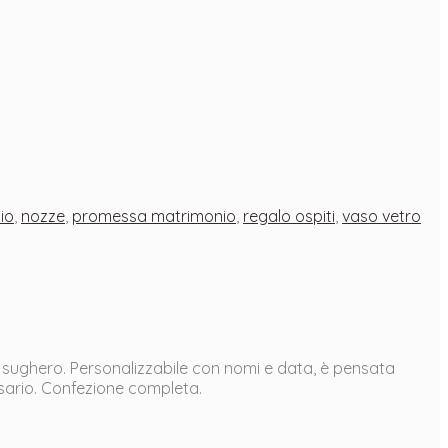
io
,
nozze
,
promessa matrimonio
,
regalo ospiti
,
vaso vetro
 sughero. Personalizzabile con nomi e data, è pensata
ario. Confezione completa.