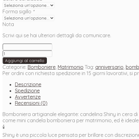
Forma sigillo
*
Nota
Scrivi qui se hai ulteriori dettagli da comunicare.
Candela
Shiny
Aggiungi al carrello
in
Categorie:
Bomboniere
,
Matrimonio
Tag:
anniversario
,
bomb
cera
Per ordini con richiesta spedizione in 15 giorni lavorativi, si 
di
soia
Descrizione
–
Spedizione
bomboniera
Avvertenze
profumata
Recensioni (0)
matrimonio
Bomboniera artigianale elegante: candelina Shiny in cera d
quantità
come mini candela bomboniera per matrimonio, ed è ideale
🕯️
Shiny è una piccola luce pensata per brillare con discrezion