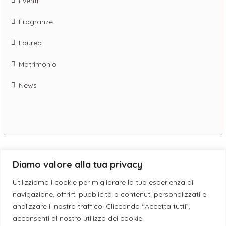
Eventi
Fragranze
Laurea
Matrimonio
News
Diamo valore alla tua privacy
© 2019 - 2026 ESE CANDLES S.N.C. DI GIUSEPPE DEBORA & SANSO’
Utilizziamo i cookie per migliorare la tua esperienza di
GIACINTA | P.I. IT05198040759 - L'eleganza è un'attitudine -
navigazione, offrirti pubblicità o contenuti personalizzati e
Assistenza WordPress
analizzare il nostro traffico. Cliccando “Accetta tutti”,
acconsenti al nostro utilizzo dei cookie.
Facebook
Instagram
Pinterest