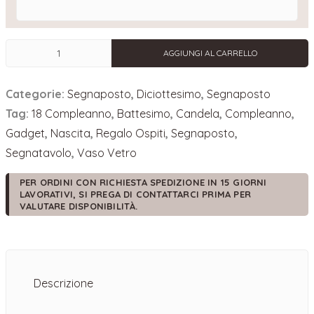
Segnaposto
AGGIUNGI AL CARRELLO
Candela
Shiny
Categorie:
Segnaposto
,
Diciottesimo
,
Segnaposto
18
anni
Tag:
18 Compleanno
,
Battesimo
,
Candela
,
Compleanno
,
quantità
Gadget
,
Nascita
,
Regalo Ospiti
,
Segnaposto
,
Segnatavolo
,
Vaso Vetro
PER ORDINI CON RICHIESTA SPEDIZIONE IN 15 GIORNI
LAVORATIVI, SI PREGA DI CONTATTARCI PRIMA PER
VALUTARE DISPONIBILITÀ.
Descrizione