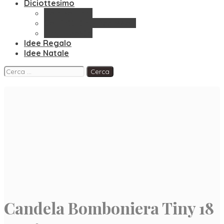
Diciottesimo
Bomboniere
Confettate & Accessori
Segnaposto
Idee Regalo
Idee Natale
Facebook
Instagram
Pinterest
Ricerca
per:
Candela Bomboniera Tiny 18