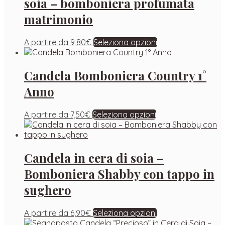
soia – bomboniera profumata
matrimonio
A partire da
9,80
€
Seleziona opzioni
Candela Bomboniera Country 1°
Anno
A partire da
7,50
€
Seleziona opzioni
Candela in cera di soia –
Bomboniera Shabby con tappo in
sughero
A partire da
6,90
€
Seleziona opzioni