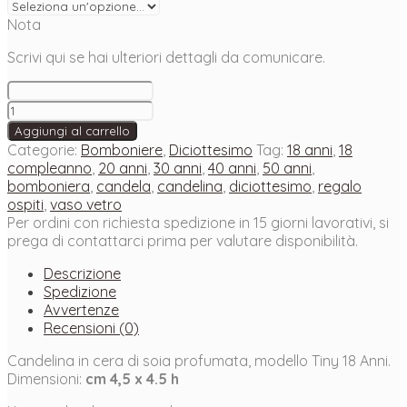
Nota
Scrivi qui se hai ulteriori dettagli da comunicare.
Candela
Bomboniera
Aggiungi al carrello
Tiny
Categorie:
Bomboniere
,
Diciottesimo
Tag:
18 anni
,
18
18
compleanno
,
20 anni
,
30 anni
,
40 anni
,
50 anni
,
Anni
bomboniera
,
candela
,
candelina
,
diciottesimo
,
regalo
quantità
ospiti
,
vaso vetro
Per ordini con richiesta spedizione in 15 giorni lavorativi, si
prega di contattarci prima per valutare disponibilità.
Descrizione
Spedizione
Avvertenze
Recensioni (0)
Candelina in cera di soia profumata, modello Tiny 18 Anni.
Dimensioni:
cm 4,5 x 4.5 h