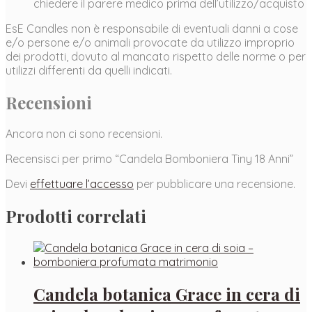
chiedere il parere medico prima dell’utilizzo/acquisto
EsE Candles non è responsabile di eventuali danni a cose
e/o persone e/o animali provocate da utilizzo improprio
dei prodotti, dovuto al mancato rispetto delle norme o per
utilizzi differenti da quelli indicati.
Recensioni
Ancora non ci sono recensioni.
Recensisci per primo “Candela Bomboniera Tiny 18 Anni”
Devi
effettuare l’accesso
per pubblicare una recensione.
Prodotti correlati
Candela botanica Grace in cera di