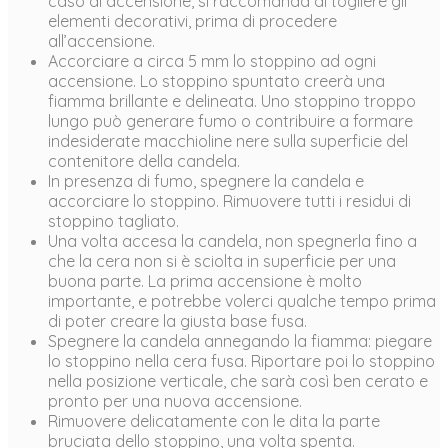
caso di accensione, si raccomanda di togliere gli
elementi decorativi, prima di procedere
all’accensione.
Accorciare a circa 5 mm lo stoppino ad ogni
accensione. Lo stoppino spuntato creerà una
fiamma brillante e delineata. Uno stoppino troppo
lungo può generare fumo o contribuire a formare
indesiderate macchioline nere sulla superficie del
contenitore della candela.
In presenza di fumo, spegnere la candela e
accorciare lo stoppino. Rimuovere tutti i residui di
stoppino tagliato.
Una volta accesa la candela, non spegnerla fino a
che la cera non si è sciolta in superficie per una
buona parte. La prima accensione è molto
importante, e potrebbe volerci qualche tempo prima
di poter creare la giusta base fusa.
Spegnere la candela annegando la fiamma: piegare
lo stoppino nella cera fusa. Riportare poi lo stoppino
nella posizione verticale, che sarà così ben cerato e
pronto per una nuova accensione.
Rimuovere delicatamente con le dita la parte
bruciata dello stoppino, una volta spenta.