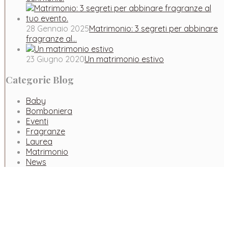
28 Gennaio 2025
Matrimonio: 3 segreti per abbinare
fragranze al…
23 Giugno 2020
Un matrimonio estivo
Categorie Blog
Baby
Bomboniera
Eventi
Fragranze
Laurea
Matrimonio
News
Facebook
Instagram
Pinterest