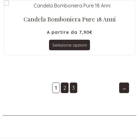
Candela Bomboniera Pure 18 Anni
A partire da
7,90
€
Seleziona opzioni
1
2
3
→