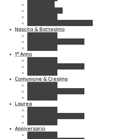
Confettate
Partecipazioni
Segnaposto
Wedding Bags & Accessori
Nascita & Battesimo
Bomboniere
Confettate & Accessori
Segnaposto
1° Anno
Bomboniere
Confettate & Accessori
Segnaposto
Comunione & Cresima
Bomboniere
Confettate & Accessori
Segnaposto
Laurea
Bomboniere
Confettate & Accessori
Segnaposto
Anniversario
Bomboniere