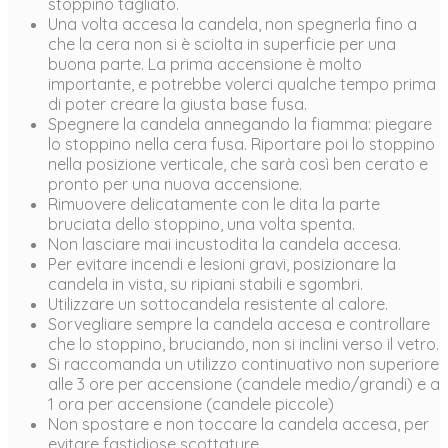
stoppino tagliato.
Una volta accesa la candela, non spegnerla fino a
che la cera non si è sciolta in superficie per una
buona parte. La prima accensione è molto
importante, e potrebbe volerci qualche tempo prima
di poter creare la giusta base fusa.
Spegnere la candela annegando la fiamma: piegare
lo stoppino nella cera fusa. Riportare poi lo stoppino
nella posizione verticale, che sarà così ben cerato e
pronto per una nuova accensione.
Rimuovere delicatamente con le dita la parte
bruciata dello stoppino, una volta spenta.
Non lasciare mai incustodita la candela accesa.
Per evitare incendi e lesioni gravi, posizionare la
candela in vista, su ripiani stabili e sgombri.
Utilizzare un sottocandela resistente al calore.
Sorvegliare sempre la candela accesa e controllare
che lo stoppino, bruciando, non si inclini verso il vetro.
Si raccomanda un utilizzo continuativo non superiore
alle 3 ore per accensione (candele medio/grandi) e a
1 ora per accensione (candele piccole)
Non spostare e non toccare la candela accesa, per
evitare fastidiose scottature.