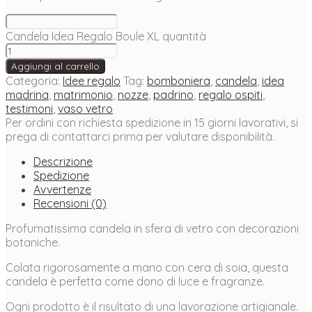
Candela Idea Regalo Boule XL quantità
Aggiungi al carrello
Categoria:
Idee regalo
Tag:
bomboniera
,
candela
,
idea
madrina
,
matrimonio
,
nozze
,
padrino
,
regalo ospiti
,
testimoni
,
vaso vetro
Per ordini con richiesta spedizione in 15 giorni lavorativi, si
prega di contattarci prima per valutare disponibilità.
Descrizione
Spedizione
Avvertenze
Recensioni (0)
Profumatissima candela in sfera di vetro con decorazioni
botaniche.
Colata rigorosamente a mano con cera di soia, questa
candela è perfetta come dono di luce e fragranze.
Ogni prodotto è il risultato di una lavorazione artigianale.