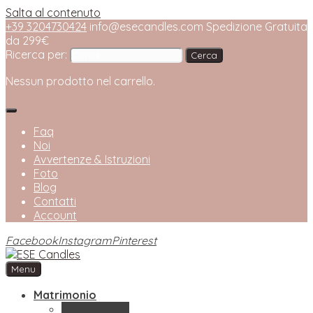
Salta al contenuto
+39 3204730424
info@esecandles.com
Spedizione Gratuita
da 299€
Ricerca per:
Nessun prodotto nel carrello.
Faq
Noi
Avvertenze & Istruzioni
Foto
Blog
Contatti
Account
Facebook
Instagram
Pinterest
Menu
ESE Candles
Bottega Artigianale di Candele
Matrimonio
Bomboniere