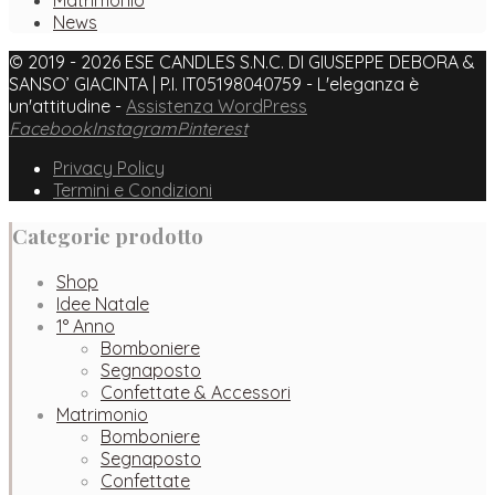
Matrimonio
News
© 2019 - 2026 ESE CANDLES S.N.C. DI GIUSEPPE DEBORA &
SANSO’ GIACINTA | P.I. IT05198040759 - L'eleganza è
un'attitudine -
Assistenza WordPress
Facebook
Instagram
Pinterest
Privacy Policy
Termini e Condizioni
Categorie prodotto
Shop
Idee Natale
1° Anno
Bomboniere
Segnaposto
Confettate & Accessori
Matrimonio
Bomboniere
Segnaposto
Confettate