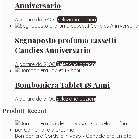
Anniversario
A partire da
5,40
€
Seleziona opzioni
Segnaposto profuma cassetti
Candies Anniversario
A partire da
2,10
€
Seleziona opzioni
Bomboniera Tablet 18 Anni
A partire da
5,10
€
Seleziona opzioni
Prodotti Recenti
Bomboniera Cordelia in vaso – Candela profumata