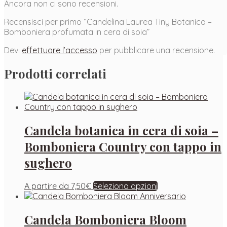
Ancora non ci sono recensioni.
Recensisci per primo “Candelina Laurea Tiny Botanica –
Bomboniera profumata in cera di soia”
Devi
effettuare l’accesso
per pubblicare una recensione.
Prodotti correlati
Candela botanica in cera di soia –
Bomboniera Country con tappo in
sughero
A partire da
7,50
€
Seleziona opzioni
Candela Bomboniera Bloom