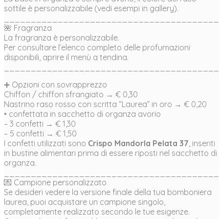
sottile è personalizzabile (vedi esempi in gallery).
________________________________________
🌺 Fragranza
La fragranza è personalizzabile.
Per consultare l’elenco completo delle profumazioni
disponibili, aprire il menù a tendina.
________________________________________
➕ Opzioni con sovrapprezzo
Chiffon / chiffon sfrangiato → € 0,30
Nastrino raso rosso con scritta “Laurea” in oro → € 0,20
• confettata in sacchetto di organza avorio
– 3 confetti → € 1,30
– 5 confetti → € 1,50
I confetti utilizzati sono
Crispo Mandorla Pelata 37
, inseriti
in bustine alimentari prima di essere riposti nel sacchetto di
organza.
________________________________________
💌 Campione personalizzato
Se desideri vedere la versione finale della tua bomboniera
laurea, puoi acquistare un campione singolo,
completamente realizzato secondo le tue esigenze.