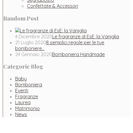
Segnaposto
Confettate & Accessori
Random Post
4 Dicembre 2020
Le fragranze di EsE: la Vaniglia
21 Luglio 2020
8 semplici regole per le tue
bomboniere…
24 Gennaio 2020
Bomboniera Handmade
Categorie Blog
Baby
Bomboniera
Eventi
Fragranze
Laurea
Matrimonio
News
Facebook
Instagram
Pinterest