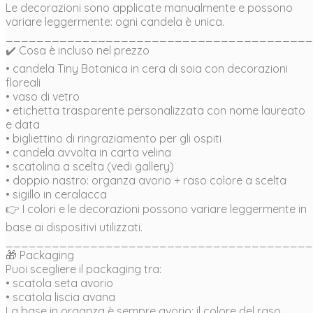
Le decorazioni sono applicate manualmente e possono
variare leggermente: ogni candela è unica.
________________________________________
✔️ Cosa è incluso nel prezzo
• candela Tiny Botanica in cera di soia con decorazioni
floreali
• vaso di vetro
• etichetta trasparente personalizzata con nome laureato
e data
• bigliettino di ringraziamento per gli ospiti
• candela avvolta in carta velina
• scatolina a scelta (vedi gallery)
• doppio nastro: organza avorio + raso colore a scelta
• sigillo in ceralacca
👉 I colori e le decorazioni possono variare leggermente in
base ai dispositivi utilizzati.
________________________________________
🎁 Packaging
Puoi scegliere il packaging tra:
• scatola seta avorio
• scatola liscia avana
La base in organza è sempre avorio; il colore del raso