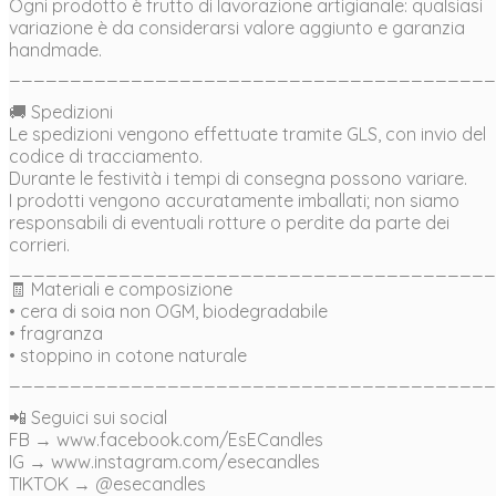
Ogni prodotto è frutto di lavorazione artigianale: qualsiasi
variazione è da considerarsi valore aggiunto e garanzia
handmade.
________________________________________
🚚 Spedizioni
Le spedizioni vengono effettuate tramite GLS, con invio del
codice di tracciamento.
Durante le festività i tempi di consegna possono variare.
I prodotti vengono accuratamente imballati; non siamo
responsabili di eventuali rotture o perdite da parte dei
corrieri.
________________________________________
🧾 Materiali e composizione
• cera di soia non OGM, biodegradabile
• fragranza
• stoppino in cotone naturale
________________________________________
📲 Seguici sui social
FB → www.facebook.com/EsECandles
IG → www.instagram.com/esecandles
TIKTOK → @esecandles