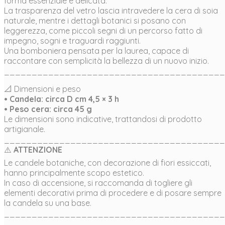
forma essenziale e delicata.
La trasparenza del vetro lascia intravedere la cera di soia
naturale, mentre i dettagli botanici si posano con
leggerezza, come piccoli segni di un percorso fatto di
impegno, sogni e traguardi raggiunti.
Una bomboniera pensata per la laurea, capace di
raccontare con semplicità la bellezza di un nuovo inizio.
________________________________________
📐 Dimensioni e peso
• Candela: circa D cm 4,5 × 3 h
• Peso cera: circa 45 g
Le dimensioni sono indicative, trattandosi di prodotto
artigianale.
________________________________________
⚠️
ATTENZIONE
Le candele botaniche, con decorazione di fiori essiccati,
hanno principalmente scopo estetico.
In caso di accensione, si raccomanda di togliere gli
elementi decorativi prima di procedere e di posare sempre
la candela su una base.
________________________________________