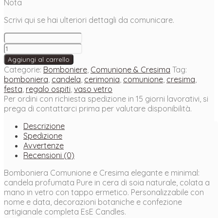
Nota
Scrivi qui se hai ulteriori dettagli da comunicare.
Candela
Comunione
Aggiungi al carrello
e
Categorie:
Bomboniere
,
Comunione & Cresima
Tag:
Cresima
bomboniera
,
candela
,
cerimonia
,
comunione
,
cresima
,
Pure
festa
,
regalo ospiti
,
vaso vetro
–
Per ordini con richiesta spedizione in 15 giorni lavorativi, si
Bomboniera
prega di contattarci prima per valutare disponibilità.
in
cera
Descrizione
di
Spedizione
soia
Avvertenze
quantità
Recensioni (0)
Bomboniera Comunione e Cresima elegante e minimal:
candela profumata Pure in cera di soia naturale, colata a
mano in vetro con tappo ermetico. Personalizzabile con
nome e data, decorazioni botaniche e confezione
artigianale completa EsE Candles.