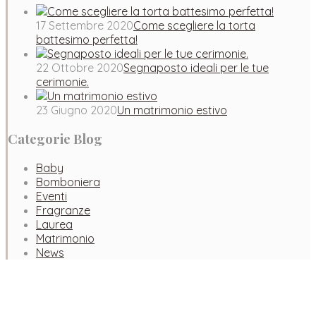
17 Settembre 2020
Come scegliere la torta
battesimo perfetta!
22 Ottobre 2020
Segnaposto ideali per le tue
cerimonie.
23 Giugno 2020
Un matrimonio estivo
Categorie Blog
Baby
Bomboniera
Eventi
Fragranze
Laurea
Matrimonio
News
Facebook
Instagram
Pinterest