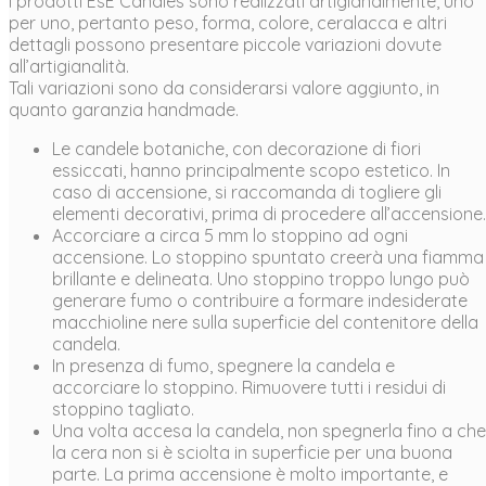
I prodotti EsE Candles sono realizzati artigianalmente, uno
per uno, pertanto peso, forma, colore, ceralacca e altri
dettagli possono presentare piccole variazioni dovute
all’artigianalità.
Tali variazioni sono da considerarsi valore aggiunto, in
quanto garanzia handmade.
Le candele botaniche, con decorazione di fiori
essiccati, hanno principalmente scopo estetico. In
caso di accensione, si raccomanda di togliere gli
elementi decorativi, prima di procedere all’accensione.
Accorciare a circa 5 mm lo stoppino ad ogni
accensione. Lo stoppino spuntato creerà una fiamma
brillante e delineata. Uno stoppino troppo lungo può
generare fumo o contribuire a formare indesiderate
macchioline nere sulla superficie del contenitore della
candela.
In presenza di fumo, spegnere la candela e
accorciare lo stoppino. Rimuovere tutti i residui di
stoppino tagliato.
Una volta accesa la candela, non spegnerla fino a che
la cera non si è sciolta in superficie per una buona
parte. La prima accensione è molto importante, e