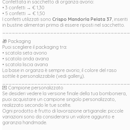
Confettata in sacchetto di organza avorio:
• 3 confetti → € 1,30
• 5 confetti → € 1,50
I confetti utilizzati sono
Crispo Mandorla Pelata 37
, inseriti
in bustine alimentari prima di essere riposti nel sacchetto.
________________________________________
🎁 Packaging
Puoi scegliere il packaging tra:
• scatola seta avorio
• scatola onda avana
• scatola liscia avana
La base in organza è sempre avorio; il colore del raso
sottile è personalizzabile (vedi gallery).
________________________________________
💌 Campione personalizzato
Se desideri vedere la versione finale della tua bomboniera,
puoi acquistare un campione singolo personalizzato,
realizzato secondo le tue scelte.
Ogni prodotto è frutto di lavorazione artigianale: piccole
variazioni sono da considerarsi un valore aggiunto e
garanzia handmade.
________________________________________