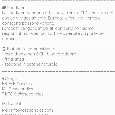
🚚 Spedizioni
Le spedizioni vengono effettuate tramite GLS, con invio del
codice di tracciamento. Durante le festività i tempi di
consegna possono variare.
I prodotti vengono imballati con cura; non siamo
responsabili di eventuali rotture o perdite da parte dei
corrieri.
________________________________________
🧾 Materiali e composizione
• cera di soia non OGM, biodegradabile
• fragranza
• stoppino in cotone naturale
________________________________________
📲 Seguici
FB: EsE Candles
IG: @esecandles
TIKTOK: @esecandles
✉️ Contatti
Mail: info@esecandles.com