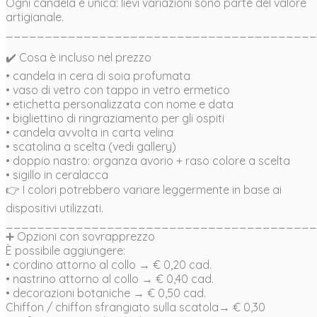
Ogni candela è unica: lievi variazioni sono parte del valore
artigianale.
________________________________________
✔️ Cosa è incluso nel prezzo
• candela in cera di soia profumata
• vaso di vetro con tappo in vetro ermetico
• etichetta personalizzata con nome e data
• bigliettino di ringraziamento per gli ospiti
• candela avvolta in carta velina
• scatolina a scelta (vedi gallery)
• doppio nastro: organza avorio + raso colore a scelta
• sigillo in ceralacca
👉 I colori potrebbero variare leggermente in base ai
dispositivi utilizzati.
________________________________________
➕ Opzioni con sovrapprezzo
È possibile aggiungere:
• cordino attorno al collo → € 0,20 cad.
• nastrino attorno al collo → € 0,40 cad.
• decorazioni botaniche → € 0,50 cad.
Chiffon / chiffon sfrangiato sulla scatola→ € 0,30