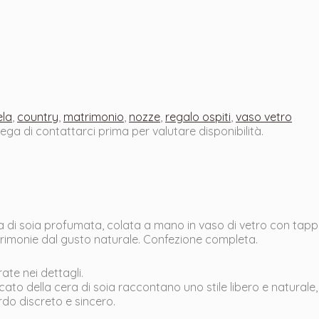
la
,
country
,
matrimonio
,
nozze
,
regalo ospiti
,
vaso vetro
prega di contattarci prima per valutare disponibilità.
a di soia profumata, colata a mano in vaso di vetro con tapp
rimonie dal gusto naturale. Confezione completa.
ate nei dettagli.
icato della cera di soia raccontano uno stile libero e naturale
do discreto e sincero.