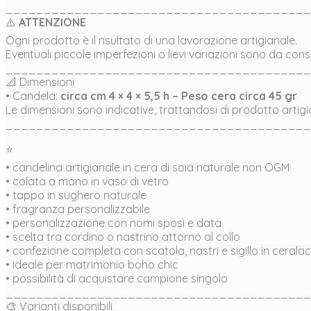
________________________________________
⚠️
ATTENZIONE
Ogni prodotto è il risultato di una lavorazione artigianale.
Eventuali piccole imperfezioni o lievi variazioni sono da c
________________________________________
📐 Dimensioni
• Candela:
circa cm 4 × 4 × 5,5 h – Peso cera circa 45 gr
Le dimensioni sono indicative, trattandosi di prodotto artigi
________________________________________
⭐
• candelina artigianale in cera di soia naturale non OGM
• colata a mano in vaso di vetro
• tappo in sughero naturale
• fragranza personalizzabile
• personalizzazione con nomi sposi e data
• scelta tra cordino o nastrino attorno al collo
• confezione completa con scatola, nastri e sigillo in cerala
• ideale per matrimonio boho chic
• possibilità di acquistare campione singolo
________________________________________
🎨 Varianti disponibili