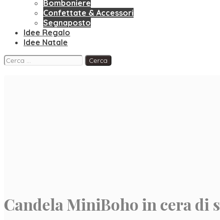
Bomboniere
Confettate & Accessori
Segnaposto
Idee Regalo
Idee Natale
Facebook
Instagram
Pinterest
Ricerca
per:
Candela MiniBoho in cera di