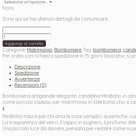
Nota
Scrivi qui se hai ulteriori dettagli da comunicare.
Candela
MiniBoho
Aggiungi al carrello
in
Categorie:
Matrimonio
,
Bomboniere
Tag:
bomboniera
,
cande
cera
Per ordini con richiesta spedizione in 15 giorni lavorativi, si 
di
soia
Descrizione
–
Spedizione
bomboniera
Avvertenze
profumata
Recensioni (0)
Matrimonio
Bomboniera artigianale elegante: candelina MiniBoho in cer
quantità
come piccolo cadeau per matrimonio in stile boho chic e ce
🕯️
MiniBoho nasce per chi ama le cose semplici, autentiche, cur
La trasparenza del vetro, il tappo in sughero, il profumo del
Una piccola luce da donare, pensata per restare come ricor