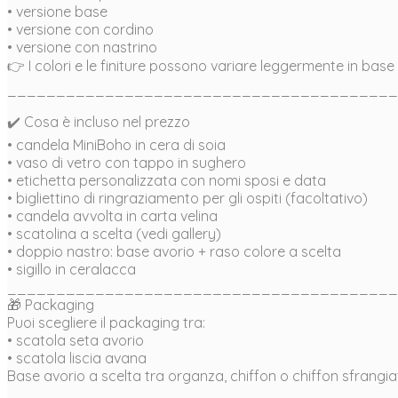
• versione base
• versione con cordino
• versione con nastrino
👉 I colori e le finiture possono variare leggermente in base ai
________________________________________
✔️ Cosa è incluso nel prezzo
• candela MiniBoho in cera di soia
• vaso di vetro con tappo in sughero
• etichetta personalizzata con nomi sposi e data
• bigliettino di ringraziamento per gli ospiti (facoltativo)
• candela avvolta in carta velina
• scatolina a scelta (vedi gallery)
• doppio nastro: base avorio + raso colore a scelta
• sigillo in ceralacca
________________________________________
🎁 Packaging
Puoi scegliere il packaging tra:
• scatola seta avorio
• scatola liscia avana
Base avorio a scelta tra organza, chiffon o chiffon sfrangiato