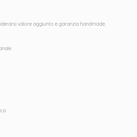
onsiderarsi valore aggiunto e garanzia handmade.
anale.
cca