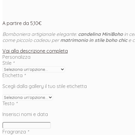
A partire da
5,10
€
Bomboniera artigianale elegante:
candelina MiniBoho
in ce
come piccolo cadeau per
matrimonio in stile boho chic
e c
Vai alla descrizione completa
Personalizza
Stile
*
Etichetta
*
Scegli dalla gallery il tuo stile etichetta
Testo
*
Inserisci nomi e data
Fragranza
*