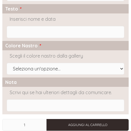
Testo
*
Inserisci nome e data
Colore Nastro
*
Scegli il colore nastro dalla gallery
Nota
Scrivi qui se hai ulteriori dettagli da comunicare.
Busta
AGGIUNGI AL CARRELLO
personalizzata