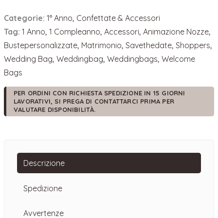
1°
Categorie:
1° Anno
,
Confettate & Accessori
Anno
quantità
Tag:
1 Anno
,
1 Compleanno
,
Accessori
,
Animazione Nozze
,
Bustepersonalizzate
,
Matrimonio
,
Savethedate
,
Shoppers
,
Wedding Bag
,
Weddingbag
,
Weddingbags
,
Welcome
Bags
PER ORDINI CON RICHIESTA SPEDIZIONE IN 15 GIORNI
LAVORATIVI, SI PREGA DI CONTATTARCI PRIMA PER
VALUTARE DISPONIBILITÀ.
Descrizione
Spedizione
Avvertenze