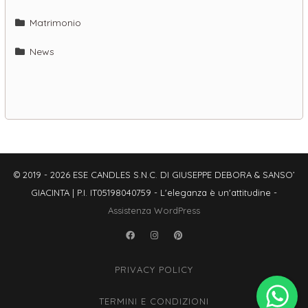
Matrimonio
News
© 2019 - 2026 ESE CANDLES S.N.C. DI GIUSEPPE DEBORA & SANSO’
GIACINTA | P.I. IT05198040759 - L'eleganza è un'attitudine -
Assistenza WordPress
Facebook
Instagram
Pinterest
PRIVACY POLICY
TERMINI E CONDIZIONI