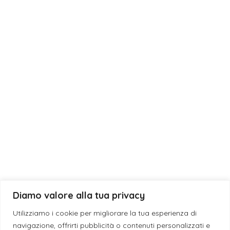
Bomboniera
Eventi
Fragranze
Laurea
Matrimonio
News
Diamo valore alla tua privacy
© 2019 - 2026 ESE CANDLES S.N.C. DI GIUSEPPE DEBORA & SANSO’
Utilizziamo i cookie per migliorare la tua esperienza di
GIACINTA | P.I. IT05198040759 - L'eleganza è un'attitudine -
navigazione, offrirti pubblicità o contenuti personalizzati e