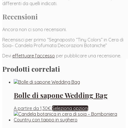
differenti da quelli indicati.
Recensioni
Ancora non ci sono recensioni.
Recensisci per primo “Segnaposto “Tiny Colors” in Cera di
Soia– Candela Profumata Decorazioni Botaniche”
Devi
effettuare l’accesso
per pubblicare una recensione.
Prodotti correlati
Bolle di sapone Wedding Bag
A partire da
1,30
€
Seleziona opzioni