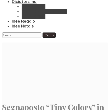
Diciottesimo
Bomboniere
Confettate & Accessori
Segnaposto
Idee Regalo
Idee Natale
Facebook
Instagram
Pinterest
Ricerca
per:
Segnaposto “Tiny Colors” in