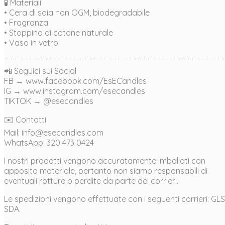
🧪 Materiali
• Cera di soia non OGM, biodegradabile
• Fragranza
• Stoppino di cotone naturale
• Vaso in vetro
________________________________________
📲 Seguici sui Social
FB → www.facebook.com/EsECandles
IG → www.instagram.com/esecandles
TIKTOK → @esecandles
✉️ Contatti
Mail: info@esecandles.com
WhatsApp: 320 473 0424
I nostri prodotti vengono accuratamente imballati con
apposito materiale, pertanto non siamo responsabili di
eventuali rotture o perdite da parte dei corrieri.
Le spedizioni vengono effettuate con i seguenti corrieri: GLS
SDA.