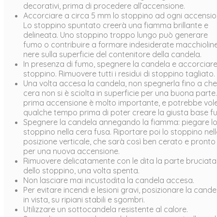
decorativi, prima di procedere all’accensione.
Accorciare a circa 5 mm lo stoppino ad ogni accensio
Lo stoppino spuntato creerà una fiamma brillante e
delineata. Uno stoppino troppo lungo può generare
fumo o contribuire a formare indesiderate macchiolin
nere sulla superficie del contenitore della candela.
In presenza di fumo, spegnere la candela e accorciare
stoppino. Rimuovere tutti i residui di stoppino tagliato.
Una volta accesa la candela, non spegnerla fino a che
cera non si è sciolta in superficie per una buona parte
prima accensione è molto importante, e potrebbe vole
qualche tempo prima di poter creare la giusta base fu
Spegnere la candela annegando la fiamma: piegare l
stoppino nella cera fusa. Riportare poi lo stoppino nel
posizione verticale, che sarà così ben cerato e pronto
per una nuova accensione.
Rimuovere delicatamente con le dita la parte bruciata
dello stoppino, una volta spenta.
Non lasciare mai incustodita la candela accesa.
Per evitare incendi e lesioni gravi, posizionare la cande
in vista, su ripiani stabili e sgombri.
Utilizzare un sottocandela resistente al calore.