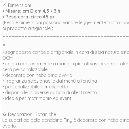
📏 Dimensioni
• Misure: cm D cm 4,5 × 3 h
• Peso cera: circa 45 gr
(Peso e dimensioni possono variare leggermente trattando
di prodotto artigianale.)
________________________________________
⭐
• segnaposto candela artigianale in cera di soia naturale n
OGM
• colata rigorosamente a mano in piccoli vasi di vetro, color
cera personalizzabile
• decorata con nebbiolina avorio
• fragranza selezionabile dal menù a tendina
• personalizzabile per etichetta
• disponibile in diverse opzioni di allestimento
• ideale per matrimonio ed eventi
________________________________________
🌸 Decorazioni Botaniche
La superficie della candelina Tiny è decorata con nebbiolin
avorio.