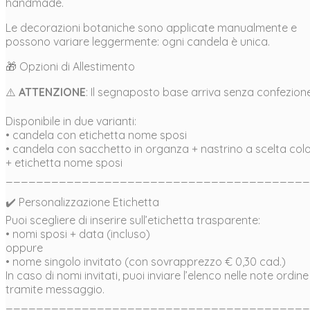
handmade.
Le decorazioni botaniche sono applicate manualmente e
possono variare leggermente: ogni candela è unica.
🎁 Opzioni di Allestimento
⚠️
ATTENZIONE
: Il segnaposto base arriva senza confezione
Disponibile in due varianti:
• candela con etichetta nome sposi
• candela con sacchetto in organza + nastrino a scelta col
+ etichetta nome sposi
________________________________________
✔️ Personalizzazione Etichetta
Puoi scegliere di inserire sull’etichetta trasparente:
• nomi sposi + data (incluso)
oppure
• nome singolo invitato (con sovrapprezzo € 0,30 cad.)
In caso di nomi invitati, puoi inviare l’elenco nelle note ordine
tramite messaggio.
________________________________________