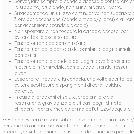
Sorvegliare sempre la candela accesa e controllare c
lo stoppino, bruciando, non si inclini verso il vetro.
Si raccomanda un utilizzo continuativo non superiore a
3 ore per accensione (candele medio/grandi) e a 1 or
per accensione (candele piccole)
Non spostare e non toccare la candela accesa, per
evitare fastidiose scottature.
Tenere lontano da correnti d’aria.
Tenere fuori dalla portata dei bambini e degli animali
domestici.
Tenere lontano la candela da luoghi dove è presente
materiale infiammabile, come tappeti, tende, tessuti,
divani.
Lasciare raffreddare la candela, una volta spenta, per
evitare scottature e spargimenti di cera liquida e
bollente.
In caso di problemi di salute, problemi alle vie
respiratorie, gravidanza o altri casi degni di nota
chiedere il parere medico prima dell’utilizzo/acquisto
EsE Candles non è responsabile di eventuali danni a cose e
persone e/o animali provocate da utilizzo improprio dei
prodotti, dovuto al mancato rispetto delle norme o per utiliz