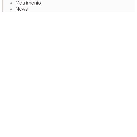
Matrimonio
News
Facebook
Instagram
Pinterest