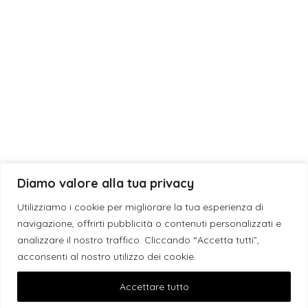
Laurea
Matrimonio
News
Diamo valore alla tua privacy
© 2019 - 2026 ESE CANDLES S.N.C. DI GIUSEPPE DEBORA & SANSO’
Utilizziamo i cookie per migliorare la tua esperienza di
GIACINTA | P.I. IT05198040759 - L'eleganza è un'attitudine -
navigazione, offrirti pubblicità o contenuti personalizzati e
Assistenza WordPress
analizzare il nostro traffico. Cliccando “Accetta tutti”,
acconsenti al nostro utilizzo dei cookie.
Facebook
Instagram
Pinterest
Accettare tutto
PRIVACY POLICY