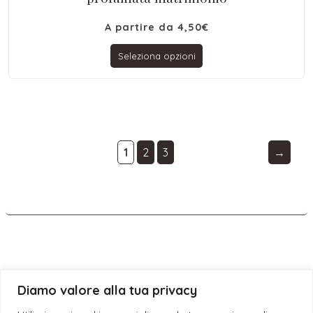
A partire da
4,50
€
Seleziona opzioni
1
2
3
→
Diamo valore alla tua privacy
© 2019 - 2026 ESE CANDLES S.N.C. DI GIUSEPPE DEBORA & SANSO’