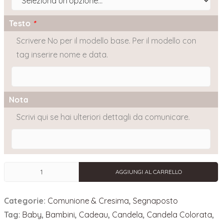
Testo
*
Scrivere No per il modello base. Per il modello con
tag inserire nome e data.
Nota
Scrivi qui se hai ulteriori dettagli da comunicare.
Segnaposto
AGGIUNGI AL CARRELLO
Candela
Isabeau
Categorie:
Comunione & Cresima
,
Segnaposto
Comunione
e
Tag:
Baby
,
Bambini
,
Cadeau
,
Candela
,
Candela Colorata
,