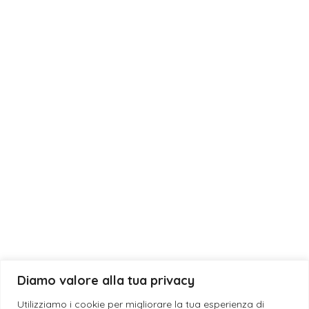
Bomboniera
Eventi
Fragranze
Laurea
Matrimonio
News
Diamo valore alla tua privacy
© 2019 - 2026 ESE CANDLES S.N.C. DI GIUSEPPE DEBORA & SANSO’
Utilizziamo i cookie per migliorare la tua esperienza di