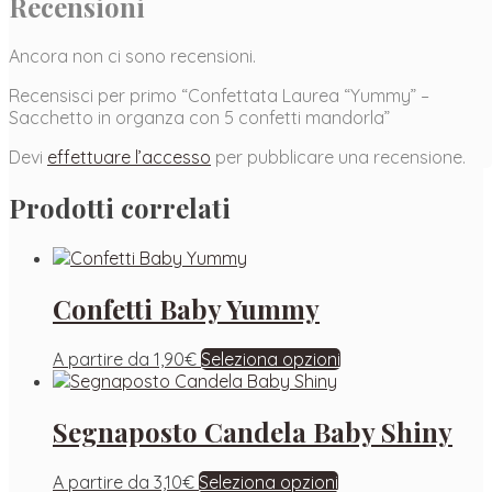
Recensioni
Ancora non ci sono recensioni.
Recensisci per primo “Confettata Laurea “Yummy” –
Sacchetto in organza con 5 confetti mandorla”
Devi
effettuare l’accesso
per pubblicare una recensione.
Prodotti correlati
Confetti Baby Yummy
A partire da
1,90
€
Seleziona opzioni
Segnaposto Candela Baby Shiny
A partire da
3,10
€
Seleziona opzioni