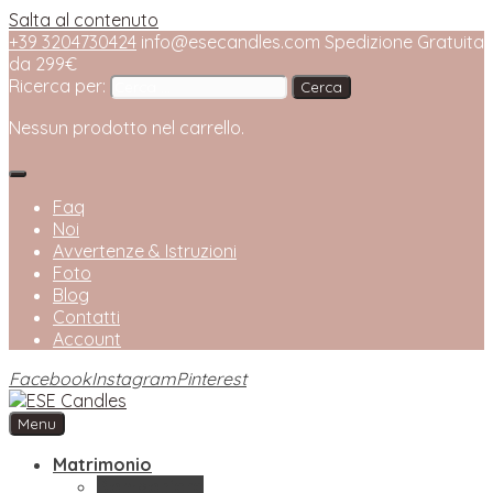
Salta al contenuto
+39 3204730424
info@esecandles.com
Spedizione Gratuita
da 299€
Ricerca per:
Nessun prodotto nel carrello.
Faq
Noi
Avvertenze & Istruzioni
Foto
Blog
Contatti
Account
Facebook
Instagram
Pinterest
Menu
ESE Candles
Bottega Artigianale di Candele
Matrimonio
Bomboniere