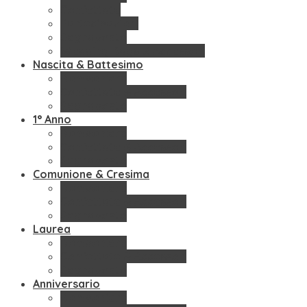
Confettate
Partecipazioni
Segnaposto
Wedding Bags & Accessori
Nascita & Battesimo
Bomboniere
Confettate & Accessori
Segnaposto
1° Anno
Bomboniere
Confettate & Accessori
Segnaposto
Comunione & Cresima
Bomboniere
Confettate & Accessori
Segnaposto
Laurea
Bomboniere
Confettate & Accessori
Segnaposto
Anniversario
Bomboniere