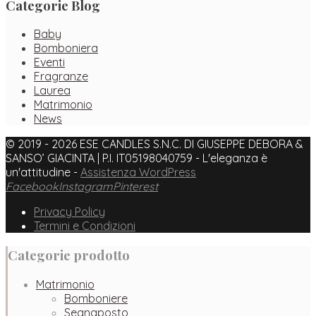
Categorie Blog
Baby
Bomboniera
Eventi
Fragranze
Laurea
Matrimonio
News
© 2019 - 2026 ESE CANDLES S.N.C. DI GIUSEPPE DEBORA &
SANSO’ GIACINTA | P.I. IT05198040759 - L'eleganza è
un'attitudine -
Assistenza WordPress
Facebook
Instagram
Pinterest
Privacy Policy
Termini e Condizioni
Categorie prodotto
Matrimonio
Bomboniere
Segnaposto