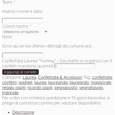
Testo
*
Inserisci nome e data
Colore nastro
*
Nota
Scrivi qui se hai ulteriori dettagli da comunicare.
Confettata Laurea “Yummy” – Sacchetto in organza con 5
confetti mandorla quantità
Aggiungi al carrello
Categorie:
Laurea
,
Confettate & Accessori
Tag:
confettate
,
confetti
,
gadget
,
laurea
,
laureanda
,
laureando
,
magistrale
,
regalo ospiti
,
ricordo ospiti
,
segnaposto
,
segnatavolo
,
triennale
Per ordini con richiesta spedizione in 15 giorni lavorativi, si
prega di contattarci prima per valutare disponibilità.
Descrizione