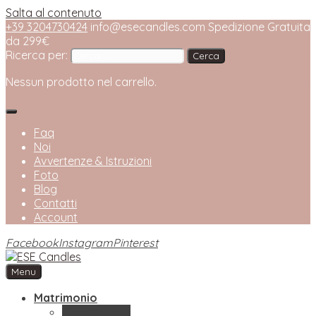
Salta al contenuto
+39 3204730424
info@esecandles.com
Spedizione Gratuita
da 299€
Ricerca per:
Nessun prodotto nel carrello.
Faq
Noi
Avvertenze & Istruzioni
Foto
Blog
Contatti
Account
Facebook
Instagram
Pinterest
Menu
ESE Candles
Bottega Artigianale di Candele
Matrimonio
Bomboniere