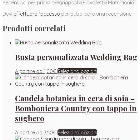
Recensisci per primo “Segnaposto Cavalletto Matrimonio”
Devi
effettuare l’accesso
per pubblicare una recensione.
Prodotti correlati
Busta personalizzata Wedding Bag
A partire da
1,00
€
Seleziona opzioni
Candela botanica in cera di soia –
Bomboniera Country con tappo in
sughero
A partire da
7,50
€
Seleziona opzioni