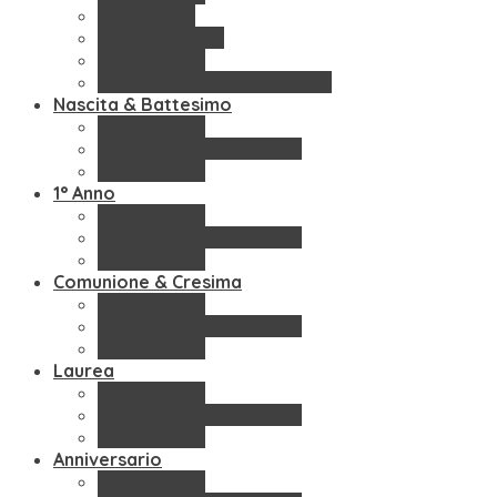
Confettate
Partecipazioni
Segnaposto
Wedding Bags & Accessori
Nascita & Battesimo
Bomboniere
Confettate & Accessori
Segnaposto
1° Anno
Bomboniere
Confettate & Accessori
Segnaposto
Comunione & Cresima
Bomboniere
Confettate & Accessori
Segnaposto
Laurea
Bomboniere
Confettate & Accessori
Segnaposto
Anniversario
Bomboniere