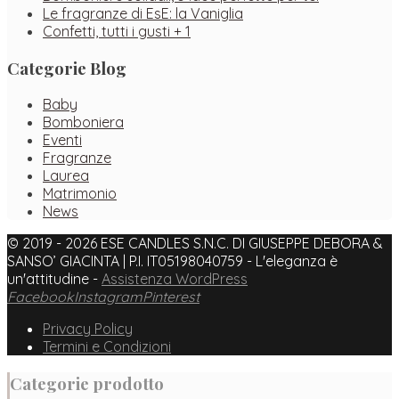
Le fragranze di EsE: la Vaniglia
Confetti, tutti i gusti + 1
Categorie Blog
Baby
Bomboniera
Eventi
Fragranze
Laurea
Matrimonio
News
© 2019 - 2026 ESE CANDLES S.N.C. DI GIUSEPPE DEBORA &
SANSO’ GIACINTA | P.I. IT05198040759 - L'eleganza è
un'attitudine -
Assistenza WordPress
Facebook
Instagram
Pinterest
Privacy Policy
Termini e Condizioni
Categorie prodotto