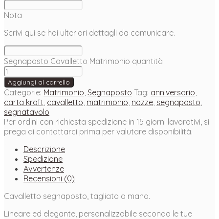
Nota
Scrivi qui se hai ulteriori dettagli da comunicare.
Segnaposto Cavalletto Matrimonio quantità
Aggiungi al carrello
Categorie:
Matrimonio
,
Segnaposto
Tag:
anniversario
,
carta kraft
,
cavalletto
,
matrimonio
,
nozze
,
segnaposto
,
segnatavolo
Per ordini con richiesta spedizione in 15 giorni lavorativi, si
prega di contattarci prima per valutare disponibilità.
Descrizione
Spedizione
Avvertenze
Recensioni (0)
Cavalletto segnaposto, tagliato a mano.
Lineare ed elegante, personalizzabile secondo le tue