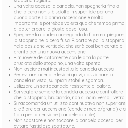
stoppino tagliato.
Una volta accesa la candela, non spegnerla fino a
che la cera non si è sciolta in superficie per una
buona parte. La prima accensione è molto
importante, e potrebbe volerci qualche tempo prima
di poter creare la giusta base fusa.
Spegnere la candela annegando la fiamma: piegare
lo stoppino nella cera fusa. Riportare poi lo stoppino
nella posizione verticale, che sarà così ben cerato e
pronto per una nuova accensione.
Rimuovere delicatamente con le dita la parte
bruciata dello stoppino, una volta spenta.
Non lasciare mai incustodita la candela accesa.
Per evitare incendi e lesioni gravi, posizionare la
candela in vista, su ripiani stabili e sgombri.
Utilizzare un sottocandela resistente al calore.
Sorvegliare sempre la candela accesa e controllare
che lo stoppino, bruciando, non si inclini verso il vetro.
Si raccomanda un utilizzo continuativo non superiore
alle 3 ore per accensione (candele medio/grandi) e a
1 ora per accensione (candele piccole)
Non spostare e non toccare la candela accesa, per
evitare fastidiose scottature.