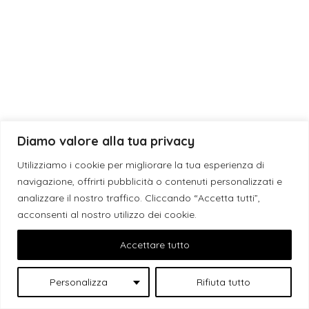
Cerca:
Cerca
Articoli recenti
Laurea: 5 Idee creative per un Party Fai-da-Te
Diamo valore alla tua privacy
Matrimonio: 3 segreti per abbinare fragranze al tuo evento.
Utilizziamo i cookie per migliorare la tua esperienza di
navigazione, offrirti pubblicità o contenuti personalizzati e
Bomboniere solidali, 5 idee perfette per te!
analizzare il nostro traffico. Cliccando “Accetta tutti”,
Le fragranze di EsE: la Vaniglia
acconsenti al nostro utilizzo dei cookie.
Confetti, tutti i gusti + 1
Accettare tutto
Personalizza
Rifiuta tutto
Categorie Blog