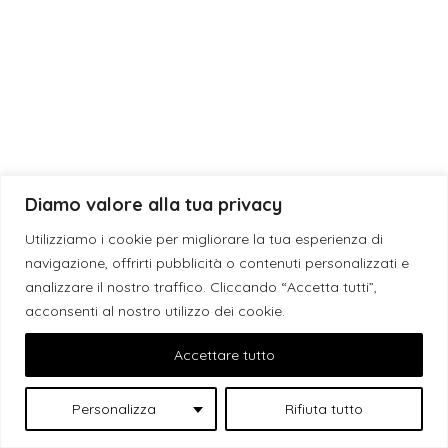
Bomboniera
Eventi
Fragranze
Laurea
Matrimonio
Diamo valore alla tua privacy
News
Utilizziamo i cookie per migliorare la tua esperienza di
navigazione, offrirti pubblicità o contenuti personalizzati e
analizzare il nostro traffico. Cliccando “Accetta tutti”,
acconsenti al nostro utilizzo dei cookie.
Accettare tutto
© 2019 - 2026 ESE CANDLES S.N.C. DI GIUSEPPE DEBORA & SANSO’
Personalizza
Rifiuta tutto
GIACINTA | P.I. IT05198040759 - L'eleganza è un'attitudine -