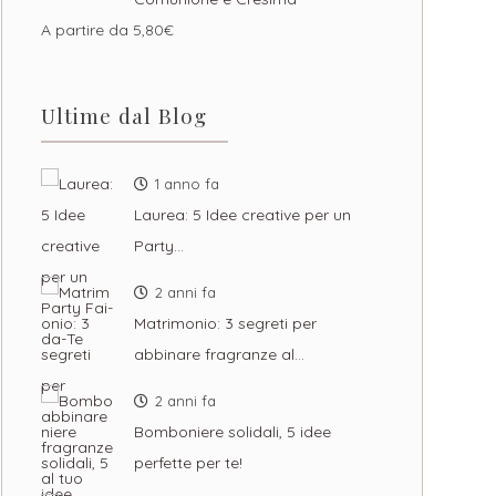
A partire da
5,80
€
Ultime dal Blog
1 anno fa
Laurea: 5 Idee creative per un
Party…
2 anni fa
Matrimonio: 3 segreti per
abbinare fragranze al…
2 anni fa
Bomboniere solidali, 5 idee
perfette per te!