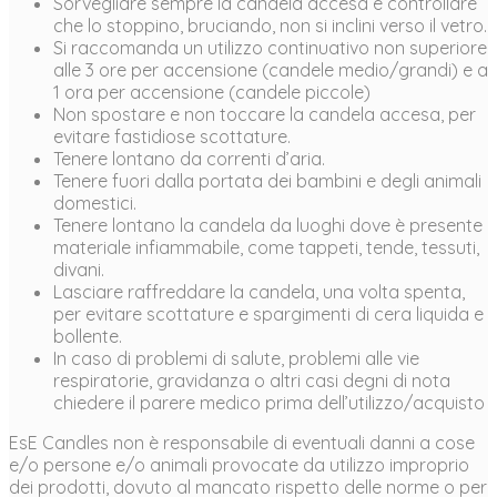
Sorvegliare sempre la candela accesa e controllare
che lo stoppino, bruciando, non si inclini verso il vetro.
Si raccomanda un utilizzo continuativo non superiore
alle 3 ore per accensione (candele medio/grandi) e a
1 ora per accensione (candele piccole)
Non spostare e non toccare la candela accesa, per
evitare fastidiose scottature.
Tenere lontano da correnti d’aria.
Tenere fuori dalla portata dei bambini e degli animali
domestici.
Tenere lontano la candela da luoghi dove è presente
materiale infiammabile, come tappeti, tende, tessuti,
divani.
Lasciare raffreddare la candela, una volta spenta,
per evitare scottature e spargimenti di cera liquida e
bollente.
In caso di problemi di salute, problemi alle vie
respiratorie, gravidanza o altri casi degni di nota
chiedere il parere medico prima dell’utilizzo/acquisto
EsE Candles non è responsabile di eventuali danni a cose
e/o persone e/o animali provocate da utilizzo improprio
dei prodotti, dovuto al mancato rispetto delle norme o per