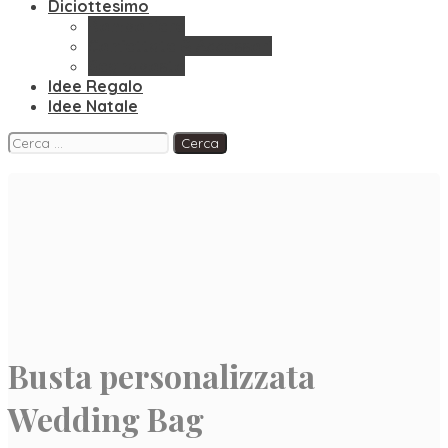
Diciottesimo
Bomboniere
Confettate & Accessori
Segnaposto
Idee Regalo
Idee Natale
Facebook
Instagram
Pinterest
Ricerca
per:
Busta personalizzata
Wedding Bag