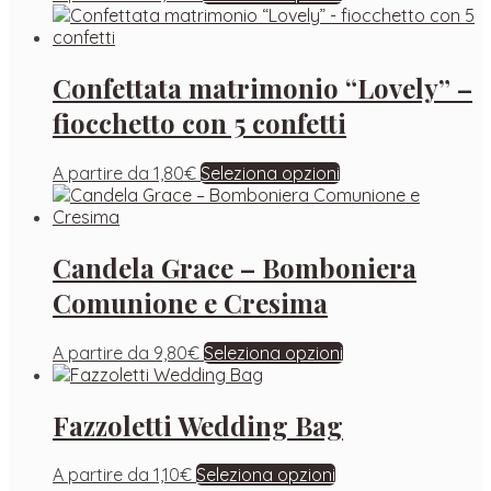
Confettata matrimonio “Lovely” –
fiocchetto con 5 confetti
A partire da
1,80
€
Seleziona opzioni
Candela Grace – Bomboniera
Comunione e Cresima
A partire da
9,80
€
Seleziona opzioni
Fazzoletti Wedding Bag
A partire da
1,10
€
Seleziona opzioni