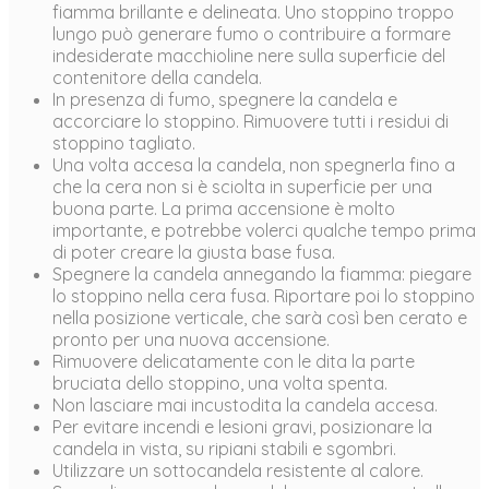
fiamma brillante e delineata. Uno stoppino troppo
lungo può generare fumo o contribuire a formare
indesiderate macchioline nere sulla superficie del
contenitore della candela.
In presenza di fumo, spegnere la candela e
accorciare lo stoppino. Rimuovere tutti i residui di
stoppino tagliato.
Una volta accesa la candela, non spegnerla fino a
che la cera non si è sciolta in superficie per una
buona parte. La prima accensione è molto
importante, e potrebbe volerci qualche tempo prima
di poter creare la giusta base fusa.
Spegnere la candela annegando la fiamma: piegare
lo stoppino nella cera fusa. Riportare poi lo stoppino
nella posizione verticale, che sarà così ben cerato e
pronto per una nuova accensione.
Rimuovere delicatamente con le dita la parte
bruciata dello stoppino, una volta spenta.
Non lasciare mai incustodita la candela accesa.
Per evitare incendi e lesioni gravi, posizionare la
candela in vista, su ripiani stabili e sgombri.
Utilizzare un sottocandela resistente al calore.