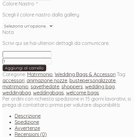
Colore Nastro
*
Scegli il colore nastro dalla gallery
Nota
Scrivi qui se hai ulteriori dettagli da comunicare.
Busta
personalizzata
Aggiungi al carrello
Wedding
Categorie:
Matrimonio
,
Wedding Bags & Accessori
Tag:
Bag
accessori
,
animazione nozze
,
bustepersonalizzate
,
quantità
matrimonio
,
savethedate
,
shoppers
,
wedding bag
,
weddingbag
,
weddingbags
,
welcome bags
Per ordini con richiesta spedizione in 15 giorni lavorativi, si
prega di contattarci prima per valutare disponibilità.
Descrizione
Spedizione
Avvertenze
Recensioni (0)