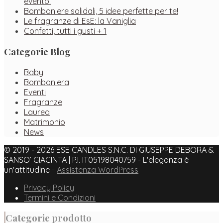
evento.
Bomboniere solidali, 5 idee perfette per te!
Le fragranze di EsE: la Vaniglia
Confetti, tutti i gusti + 1
Categorie Blog
Baby
Bomboniera
Eventi
Fragranze
Laurea
Matrimonio
News
© 2019 - 2026 ESE CANDLES S.N.C. DI GIUSEPPE DEBORA &
SANSO’ GIACINTA | P.I. IT05198040759 - L'eleganza è
un'attitudine -
Assistenza WordPress
Facebook
Instagram
Pinterest
Privacy Policy
Termini e Condizioni
Categorie prodotto