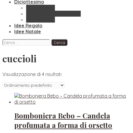
Diciottesimo
Bomboniere
Confettate & Accessori
Segnaposto
Idee Regalo
Idee Natale
Facebook
Instagram
Pinterest
Ricerca
per:
cuccioli
Visualizzazione di 4 risultati
Bomboniera Bebo – Candela
profumata a forma di orsetto