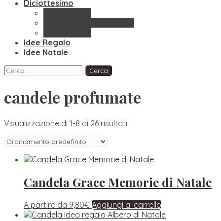
Diciottesimo
Bomboniere
Confettate & Accessori
Segnaposto
Idee Regalo
Idee Natale
Facebook
Instagram
Pinterest
Ricerca
per:
candele profumate
Visualizzazione di 1-8 di 26 risultati
Candela Grace Memorie di Natale
A partire da
9,80
€
Aggiungi al carrello