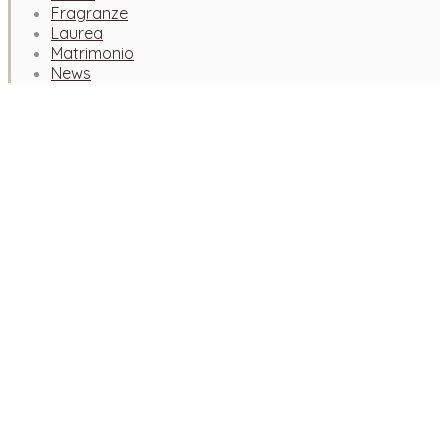
Fragranze
Laurea
Matrimonio
News
Facebook
Instagram
Pinterest