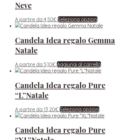
Neve
A partire da
4,50
€
Seleziona opzioni
Candela Idea regalo Gemma
Natale
A partire da
5,10
€
Aggiungi al carrello
Candela Idea regalo Pure
“L”Natale
A partire da
13,20
€
Seleziona opzioni
Candela Idea regalo Pure
“XL”Natale